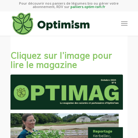
Pour découvrir nos paniers de légumes bio ou gérer votre
abonnement, RDV sur
paniers.optim-ism.fr
Cliquez sur l’image pour
lire le magazine