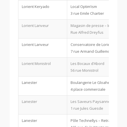
Lorient Keryado
Local Optim’ism
3 rue Emile Chartier
Lorient Lanveur
Magasin de presse – Intermarch
Rue Alfred Dreyfus
Lorient Lanveur
Conservatoire de Lorient
7 rue Armand Guillemot
Lorient Monistrol
Les Bocaux d’Abord
56 rue Monistrol
Lanester
Boulangerie Le Gloahec
4 place commerciale
Lanester
Les Saveurs Paysannes
1 rue Jules Guesde
Lanester
Pôle Technellys – Retravailler da