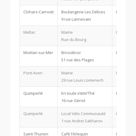
Clohars-Carnoët
Boulangerie Les Délices
Le jeudi à 
9 rue Lannevain
Mellac
Mairie
Le jeudi à 
Rue du Bourg
Moëlan-sur-Mer
Bricodécor
Le jeudi à 
51 rue des Plages
Pont-Aven
Mairie
Le jeudi à 
29 rue Louis Lomenech
Quimperlé
En toute intimi’Thé
Le jeudi à 
16 rue Génot
Quimperlé
Local Vélo Communauté
Le jeudi à 
1 rue Andreï Sakharov
Saint-Thurien
Café l’Arlequin
Le jeudi à 