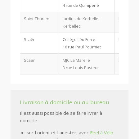
4 rue de Quimperlé
Saint-Thurien
Jardins de Kerbellec
Le jeudi à 
Kerbellec
Scaër
Collège Léo Ferré
Le jeudi à 
16 rue Paul Pourhiet
Scaër
MJC La Marelle
Le jeudi à 
3 rue Louis Pasteur
Livraison à domicile ou au bureau
Il est aussi possible de se faire livrer à
domicile :
sur Lorient et Lanester, avec
Feel à Vélo
.