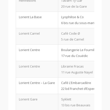
Hennebont
Tavarn Ty Gar
20 rue de la Gare
Lorient La Base
Lyophilise & Co
6 bis rue du sous-marin Venus
Lorient Carnel
Café Code Ø
5 rue de Carnel
Lorient Centre
Boulangerie Le Fournil ou Magas
17 rue du Couëdic
Lorient Centre
Librairie Fracas
11 rue Auguste Nayel
Lorient Centre – La Gare
Café L’Embarcadère
22 bd Franchet d’Esperey
Lorient Gare
Syklett
13 bis rue Beauvais