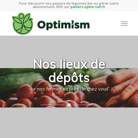
Pour découvrir nos paniers de légumes bio ou gérer votre
abonnement, RDV sur
paniers.optim-ism.fr
Nos lieux de
dépôts
sur nos fermes ou près de chez vous