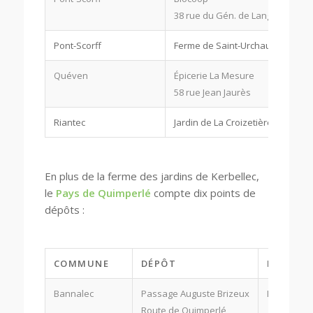
38 rue du Gén. de Langle de Car
Pont-Scorff
Ferme de Saint-Urchaut
Quéven
Épicerie La Mesure
58 rue Jean Jaurès
Riantec
Jardin de La Croizetière
En plus de la ferme des jardins de Kerbellec,
le
Pays de Quimperlé
compte dix points de
dépôts :
COMMUNE
DÉPÔT
PANIER 
Bannalec
Passage Auguste Brizeux
Le jeudi à 
Route de Quimperlé