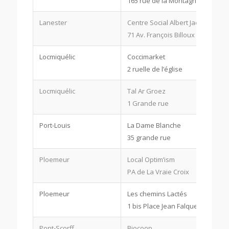
165 rue de la Montagne du Salut
Lanester
Centre Social Albert Jacquard
71 Av. François Billoux
Locmiquélic
Coccimarket
2 ruelle de l’église
Locmiquélic
Tal Ar Groez
1 Grande rue
Port-Louis
La Dame Blanche
35 grande rue
Ploemeur
Local Optim’ism
PA de La Vraie Croix
Ploemeur
Les chemins Lactés
1 bis Place Jean Falquerho
Pont-Scorff
Biocoop