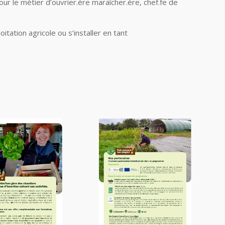
r le métier d’ouvrier.ère maraîcher.ère, chef.fe de
itation agricole ou s’installer en tant