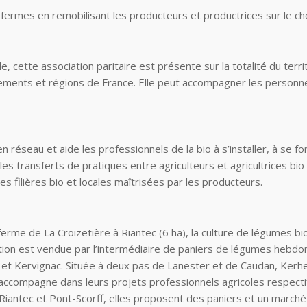
rmes en remobilisant les producteurs et productrices sur le choix 
 cette association paritaire est présente sur la totalité du terri
ements et régions de France. Elle peut accompagner les personne
réseau et aide les professionnels de la bio à s’installer, à se 
es transferts de pratiques entre agriculteurs et agricultrices bio 
s filières bio et locales maîtrisées par les producteurs.
 ferme de La Croizetière à
Riantec
(6 ha),
la culture de légumes bi
tion est vendue par l’intermédiaire de paniers de légumes hebdoma
et Kervignac. Située à deux pas de Lanester et de Caudan,
Kerh
ccompagne dans leurs projets professionnels agricoles respectifs.
iantec et Pont-Scorff, elles proposent des paniers et un marché 