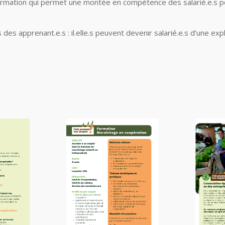
rmation qui permet une montée en compétence des salarié.e.s pou
es apprenant.e.s : il.elle.s peuvent devenir
salarié.e.s
d’une explo