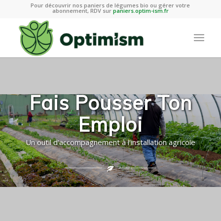
Pour découvrir nos paniers de légumes bio ou gérer votre
abonnement, RDV sur
paniers.optim-ism.fr
Fais Pousser Ton
Emploi
Un outil d’accompagnement à l’installation agricole