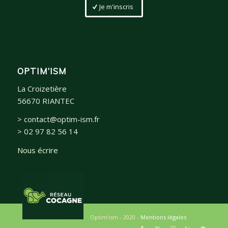
Je m'inscris
OPTIM’ISM
La Croizetière
56670 RIANTEC
> contact@optim-ism.fr
> 02 97 82 56 14
Nous écrire
Optim'ism - 2020 -
Mentions légales