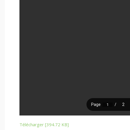
Télécharger [394.72 KB]