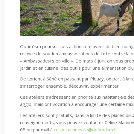
Optim’ism poursuit ses actions en faveur du bien-mange
relance de soutien aux associations de lutte contre la 
« Ambassadeurs en ville ». De mars à juin, on vous prop
jardin et en cuisine, des outils pour une alimentation pl
De Lorient à Séné en passant par Plouay, on part à la r
s’interroger ensemble, découvrir, expérimenter.
Ces ateliers s’adressent en priorité aux habitant·e·s d
agglo, mais ont vocation à encourager une certaine mixi
Les ateliers sont gratuits, dans la limite des places disp
renseignements, vous pouvez contacter Céline Mannevil
08 ou par mail à
celine.manneville@optim-ism.fr
.