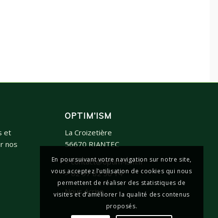
OPTIM’ISM
s et
La Croizetière
r nos
56670 RIANTEC
En poursuivant votre navigation sur notre site,
> contact@optim-ism.fr
vous acceptez l’utilisation de cookies qui nous
> 02 97 82 56 14
permettent de réaliser des statistiques de
Nous écrire
visites et d’améliorer la qualité des contenus
proposés.