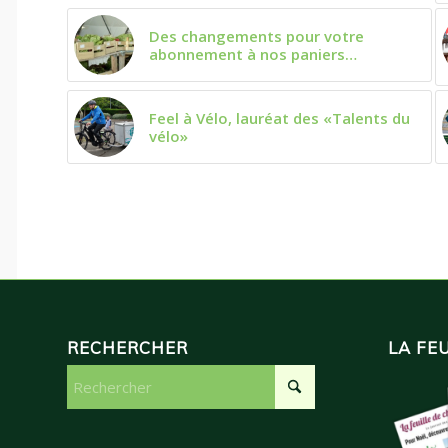
Des changements pour votre
abonnement à nos paniers…
Feel à Vélo, lauréat des «Talents du
vélo»
RECHERCHER
LA FE