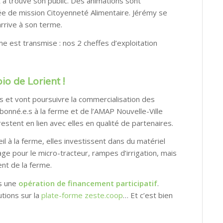
 a trouvé son public. Des animations sont
ée de mission Citoyenneté Alimentaire. Jérémy se
rrive à son terme.
me est transmise : nos 2 cheffes d’exploitation
o de Lorient !
s et vont poursuivre la commercialisation des
bonné.e.s à la ferme et de l’AMAP Nouvelle-Ville
estent en lien avec elles en qualité de partenaires.
l à la ferme, elles investissent dans du matériel
telage pour le micro-tracteur, rampes d’irrigation, mais
ent de la ferme.
rs une
opération de financement participatif
.
utions sur la
plate-forme zeste.coop
… Et c’est bien