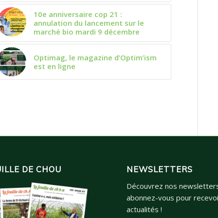
10e anniversaire cop 21 :
annulation du lancement sur le
marché bio mardi 9 décembre
Optimag, le magazine d’Optim’ism
est en ligne
UILLE DE CHOU
NEWSLETTERS
Découvrez nos newsletter
abonnez-vous pour recevoi
actualités !