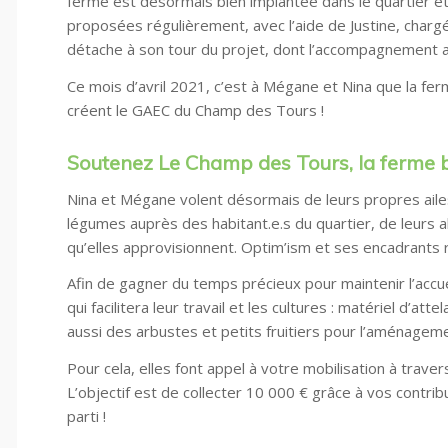
ferme est désormais bien implantée dans le quartier et
proposées régulièrement, avec l’aide de Justine, charg
détache à son tour du projet, dont l’accompagnement a
Ce mois d’avril 2021, c’est à Mégane et Nina que la fer
créent le GAEC du Champ des Tours !
Soutenez Le Champ des Tours, la ferme bi
Nina et Mégane volent désormais de leurs propres aile
légumes auprès des habitant.e.s du quartier, de leurs a
qu’elles approvisionnent. Optim’ism et ses encadrants r
Afin de gagner du temps précieux pour maintenir l’accuei
qui facilitera leur travail et les cultures : matériel d’at
aussi des arbustes et petits fruitiers pour l’aménagem
Pour cela, elles font appel à votre mobilisation à trave
L’objectif est de collecter 10 000 € grâce à vos contrib
parti !