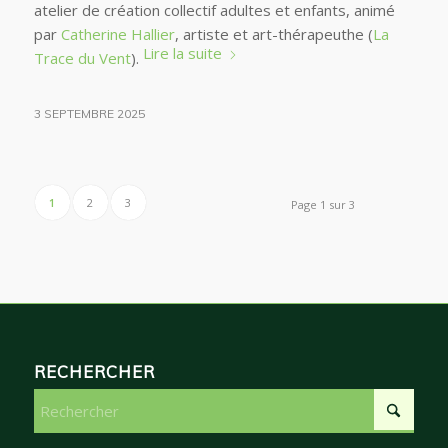
atelier de création collectif adultes et enfants, animé
par
Catherine Hallier
, artiste et art-thérapeuthe (
La
Lire la suite
Trace du Vent
).
3 SEPTEMBRE 2025
1
2
3
Page 1 sur 3
RECHERCHER