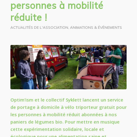
personnes à mobilité
réduite !
ACTUALITÉS DE L'ASSOCIATION
,
ANIMATIONS & ÉVÈNEMENTS
Optim’ism et le collectif Syklett lancent un service
de portage à domicile à vélo triporteur gratuit pour
les personnes à mobilité réduit abonnées à nos
paniers de légumes bio. Pour mettre en musique
cette expérimentation solidaire, locale et
écologique pour une alimentation saine et