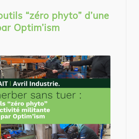
outils “zéro phyto” d’une
 par Optim’ism