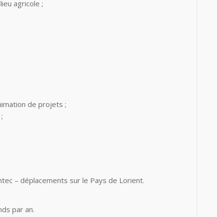
ieu agricole ;
nimation de projets ;
;
antec – déplacements sur le Pays de Lorient.
nds par an.